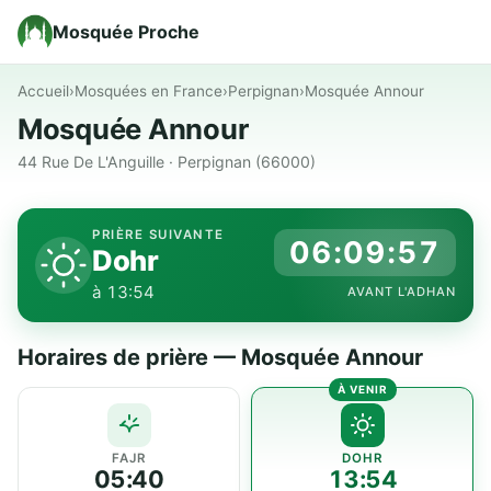
Mosquée Proche
Accueil
›
Mosquées en France
›
Perpignan
›
Mosquée Annour
Mosquée Annour
44 Rue De L'Anguille · Perpignan (66000)
PRIÈRE SUIVANTE
06:09:57
Dohr
à 13:54
AVANT L'ADHAN
Horaires de prière — Mosquée Annour
FAJR
DOHR
05:40
13:54