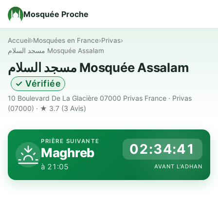
Mosquée Proche
Accueil
›
Mosquées en France
›
Privas
›
مسجد السلام Mosquée Assalam
مسجد السلام Mosquée Assalam
✓ Vérifiée
10 Boulevard De La Glacière 07000 Privas France · Privas
(07000) · ★ 3.7
(3 Avis)
PRIÈRE SUIVANTE
02:34:40
Maghreb
à 21:05
AVANT L'ADHAN