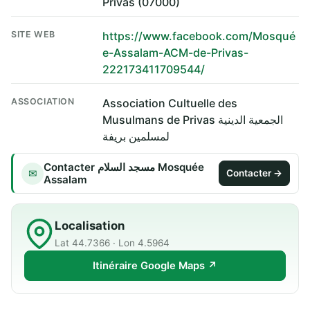
Privas (07000)
SITE WEB
https://www.facebook.com/Mosqué
e-Assalam-ACM-de-Privas-
222173411709544/
ASSOCIATION
Association Cultuelle des
Musulmans de Privas الجمعية الدينية
لمسلمين بريفة
Contacter مسجد السلام Mosquée
✉
Contacter →
Assalam
Localisation
Lat 44.7366 · Lon 4.5964
Itinéraire Google Maps ↗