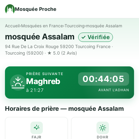
Mosquée Proche
Accueil
›
Mosquées en France
›
Tourcoing
›
mosquée Assalam
mosquée Assalam
✓ Vérifiée
94 Rue De La Croix Rouge 59200 Tourcoing France ·
Tourcoing (59200) · ★ 5.0
(2 Avis)
PRIÈRE SUIVANTE
00:44:05
Maghreb
à 21:27
AVANT L'ADHAN
Horaires de prière — mosquée Assalam
FAJR
DOHR