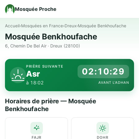
Mosquée Proche
Accueil
›
Mosquées en France
›
Dreux
›
Mosquée Benkhoufache
Mosquée Benkhoufache
6, Chemin De Bel Air · Dreux (28100)
PRIÈRE SUIVANTE
02:10:29
Asr
à 18:02
AVANT L'ADHAN
Horaires de prière — Mosquée
Benkhoufache
FAJR
DOHR