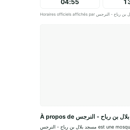
04:55
1
À propos de  بن رباح - النرجس
مسجد بلال بن رباح - النرجس es