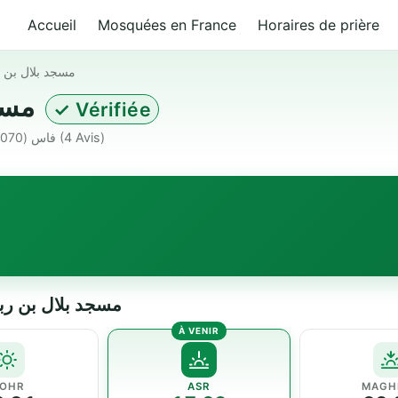
Accueil
Mosquées en France
Horaires de prière
مسجد بلال بن 
مسجد بلال بن رباح - النرجس
✓ Vérifiée
شارع التضحية 30070 فاس Morocco · فاس (30070) · ★ 4.2
(4 Avis)
 مسجد بلال بن رباح - النرجس
OHR
ASR
MAGH