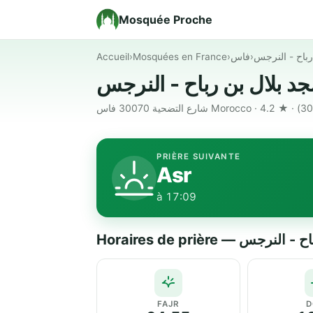
Mosquée Proche
Accueil
›
Mosquées en France
›
فاس
›
رباح - النرجس
PRIÈRE SUIVANTE
Asr
à 17:09
Horaires de prière —
FAJR
D