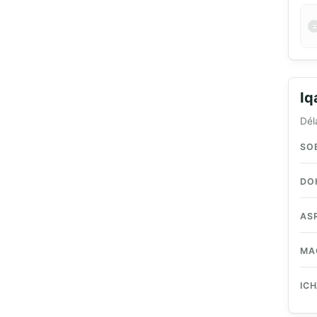
I
Dél
SO
DO
AS
MA
IC