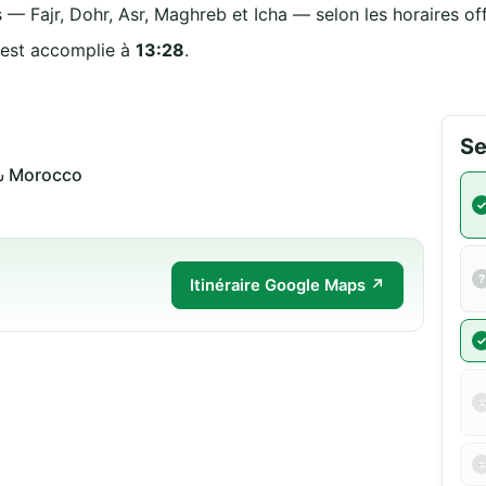
 — Fajr, Dohr, Asr, Maghreb et Icha — selon les horaires off
 est accomplie à
13:28
.
Se
شارع التضحية 30070 فاس Morocco
Itinéraire Google Maps ↗