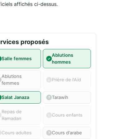
iciels affichés ci-dessus.
rvices proposés
Ablutions
Salle femmes
hommes
Ablutions
Prière de l'Aïd
femmes
Salat Janaza
Tarawih
Repas de
Cours enfants
Ramadan
Cours adultes
Cours d'arabe