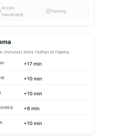
Accès
Parking
handicapé
qama
ai (minutes) entre l'adhan et l'iqama.
BH
+17 min
HR
+10 min
R
+10 min
GHREB
+8 min
HA
+10 min