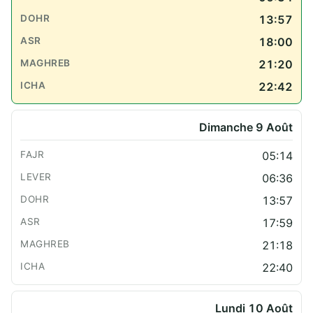
13:57
18:00
21:20
22:42
Dimanche 9 Août
05:14
06:36
13:57
17:59
21:18
22:40
Lundi 10 Août