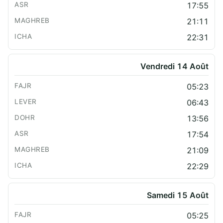
17:55
21:11
22:31
Vendredi 14 Août
05:23
06:43
13:56
17:54
21:09
22:29
Samedi 15 Août
05:25