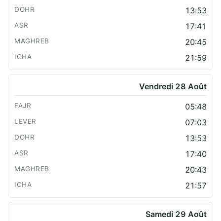
13:53
17:41
20:45
21:59
Vendredi 28 Août
05:48
07:03
13:53
17:40
20:43
21:57
Samedi 29 Août