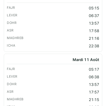
05:15
06:37
13:57
17:58
21:16
22:38
Mardi 11 Août
05:17
06:38
13:57
17:57
21:15