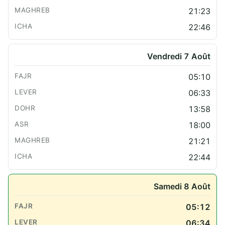
21:23
22:46
Vendredi 7 Août
05:10
06:33
13:58
18:00
21:21
22:44
Samedi 8 Août
05:12
06:34