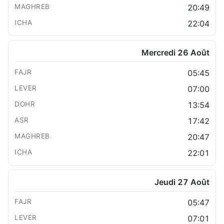
20:49
22:04
Mercredi 26 Août
05:45
07:00
13:54
17:42
20:47
22:01
Jeudi 27 Août
05:47
07:01