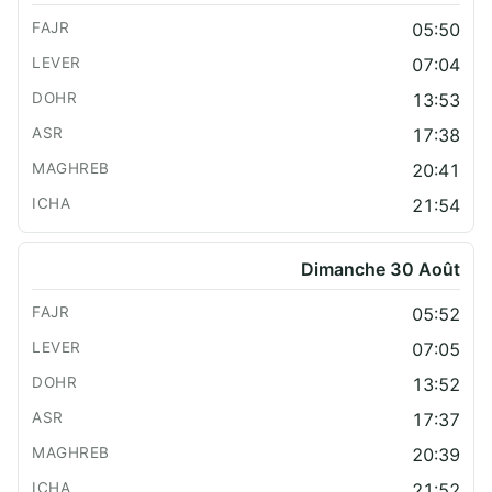
05:50
07:04
13:53
17:38
20:41
21:54
Dimanche 30 Août
05:52
07:05
13:52
17:37
20:39
21:52