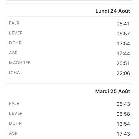
Lundi 24 Août
05:41
06:57
13:54
17:44
20:51
22:06
Mardi 25 Août
05:43
06:58
13:54
17:43