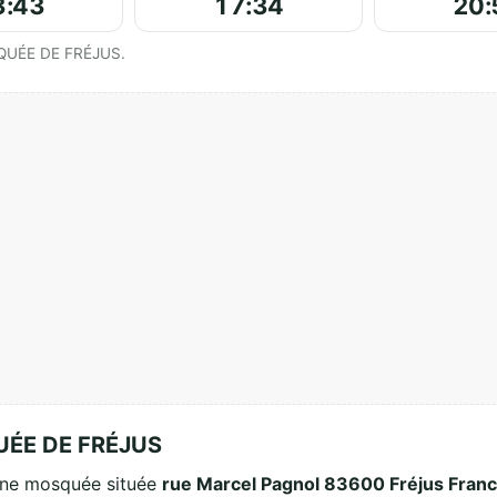
3:43
17:34
20:
affichés par مسجد الفتح - MOSQUÉE DE FRÉJUS.
مسجد ال - MOSQUÉE DE FRÉJUS
st une mosquée située
rue Marcel Pagnol 83600 Fréjus Fran