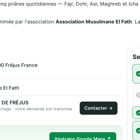
inq prières quotidiennes — Fajr, Dohr, Asr, Maghreb et Icha —
t animée par l'association
Association Musulmane El Fath
. L
Se
0 Fréjus France
 El Fath
 - MOSQUÉE DE FRÉJUS
Contacter →
chage : votre demande est transmise
Itinéraire Google Maps ↗