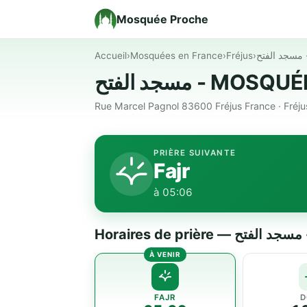
Mosquée Proche
Accueil
›
Mosquées en France
›
Fréjus
›
ح
مسجد الفتح - M
Rue Marcel Pagnol 83600 Fréjus France · Fréj
PRIÈRE SUIVANTE
Fajr
à 05:06
H
FAJR
D