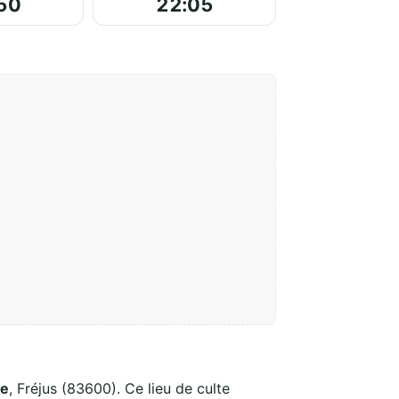
50
22:05
ce
, Fréjus (83600). Ce lieu de culte