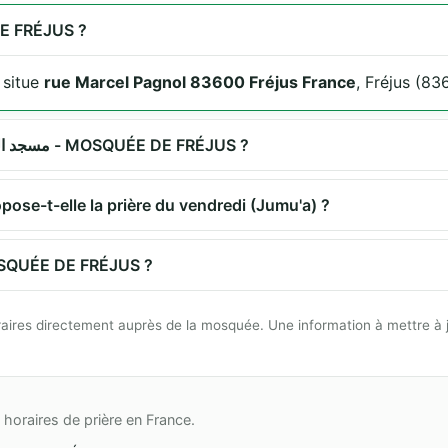
 MOSQUÉE DE FRÉJUS ?
e situe
rue Marcel Pagnol 83600 Fréjus France
, Fréjus (83
Quels sont les horaires de prière à مسجد الفتح - MOSQUÉE DE FRÉJUS ?
 propose-t-elle la prière du vendredi (Jumu'a) ?
endre à مسجد الفتح - MOSQUÉE DE FRÉJUS ?
 horaires directement auprès de la mosquée. Une information à mettre à 
horaires de prière en France.