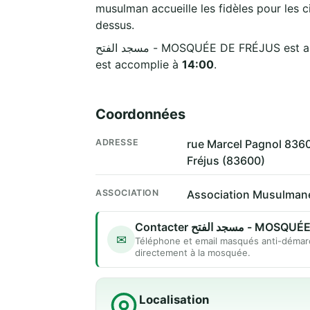
musulman accueille les fidèles pour les c
dessus.
مسجد الفتح - MOSQUÉE DE FRÉJUS es
est accomplie à
14:00
.
Coordonnées
ADRESSE
rue Marcel Pagnol 8360
Fréjus (83600)
ASSOCIATION
Association Musulmane
Contacter مسجد الفتح
✉
Téléphone et email masqués anti-démar
directement à la mosquée.
Localisation