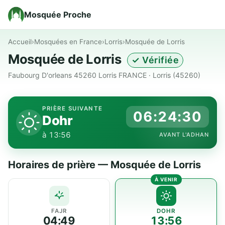
Mosquée Proche
Accueil
›
Mosquées en France
›
Lorris
›
Mosquée de Lorris
Mosquée de Lorris
✓ Vérifiée
Faubourg D'orleans 45260 Lorris FRANCE · Lorris (45260)
PRIÈRE SUIVANTE
06:24:30
Dohr
à 13:56
AVANT L'ADHAN
Horaires de prière — Mosquée de Lorris
FAJR
DOHR
04:49
13:56