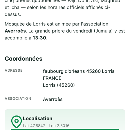
cinq prières quotidiennes — Fajr, Dohr, Asr, Maghreb
et Icha — selon les horaires officiels affichés ci-
dessus.
Mosquée de Lorris est animée par l'association
Averroès
. La grande prière du vendredi (Jumu'a) y est
accomplie à
13:30
.
Coordonnées
ADRESSE
faubourg d'orleans 45260 Lorris
FRANCE
Lorris (45260)
ASSOCIATION
Averroès
Localisation
Lat 47.8847 · Lon 2.5016