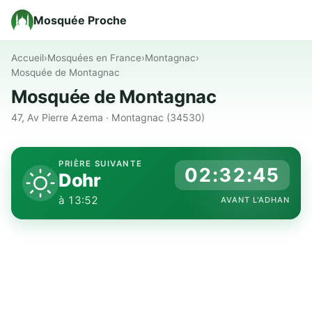
Mosquée Proche
Accueil
›
Mosquées en France
›
Montagnac
›
Mosquée de Montagnac
Mosquée de Montagnac
47, Av Pierre Azema · Montagnac (34530)
PRIÈRE SUIVANTE
02:32:45
Dohr
à 13:52
AVANT L'ADHAN