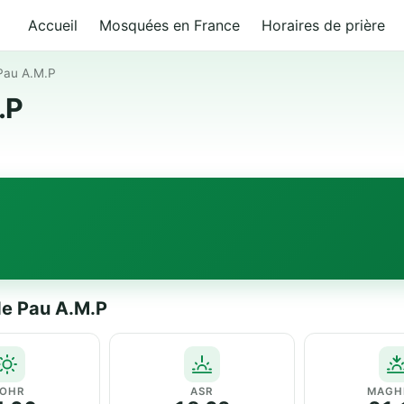
Accueil
Mosquées en France
Horaires de prière
Pau A.M.P
.P
de Pau A.M.P
OHR
ASR
MAGH