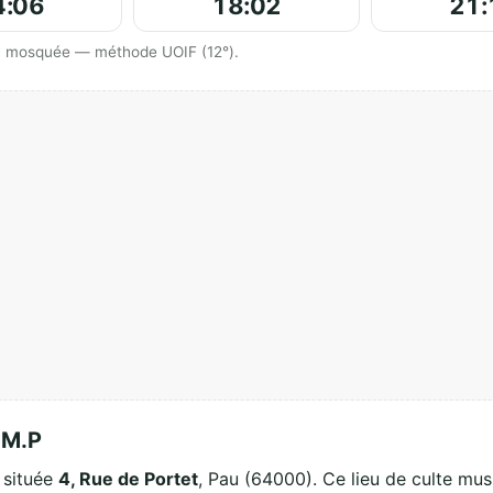
4:06
18:02
21:
 la mosquée — méthode UOIF (12°).
.M.P
 située
4, Rue de Portet
, Pau (64000). Ce lieu de culte mus