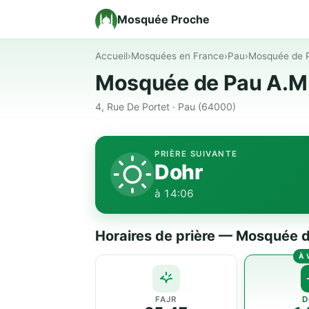
Mosquée Proche
Accueil
›
Mosquées en France
›
Pau
›
Mosquée de 
Mosquée de Pau A.M
4, Rue De Portet · Pau (64000)
PRIÈRE SUIVANTE
Dohr
à 14:06
Horaires de prière — Mosquée 
FAJR
D