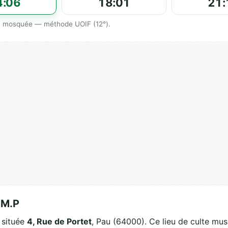
4:06
18:01
21:
 la mosquée — méthode UOIF (12°).
.M.P
 située
4, Rue de Portet
, Pau (64000). Ce lieu de culte mus