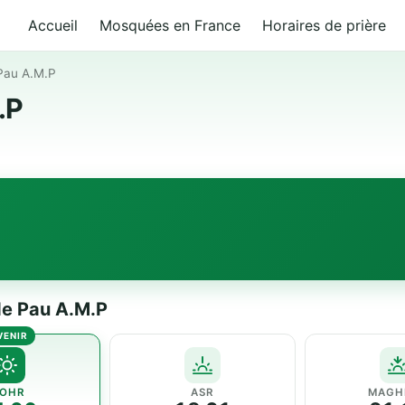
Accueil
Mosquées en France
Horaires de prière
Pau A.M.P
.P
de Pau A.M.P
OHR
ASR
MAGH