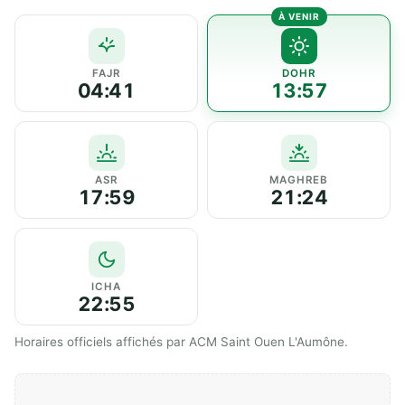
FAJR
DOHR
04:41
13:57
ASR
MAGHREB
17:59
21:24
ICHA
22:55
Horaires officiels affichés par ACM Saint Ouen L'Aumône.