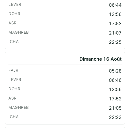
06:44
13:56
17:53
21:07
22:25
Dimanche 16 Août
05:28
06:46
13:56
17:52
21:05
22:23