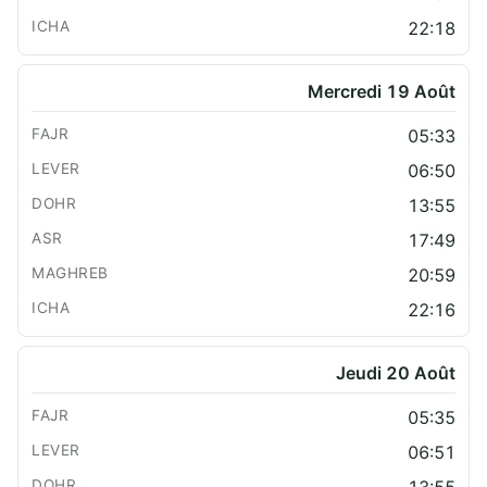
22:18
Mercredi 19 Août
05:33
06:50
13:55
17:49
20:59
22:16
Jeudi 20 Août
05:35
06:51