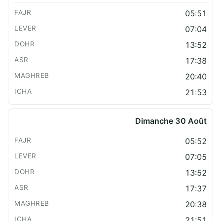
05:51
07:04
13:52
17:38
20:40
21:53
Dimanche 30 Août
05:52
07:05
13:52
17:37
20:38
21:51