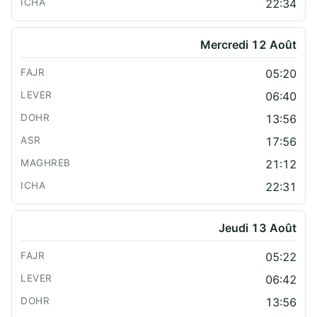
22:34
Mercredi 12 Août
05:20
06:40
13:56
17:56
21:12
22:31
Jeudi 13 Août
05:22
06:42
13:56