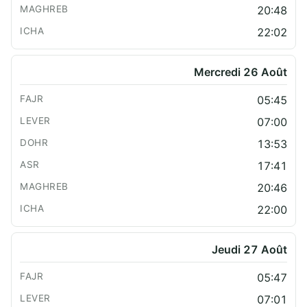
20:48
22:02
Mercredi 26 Août
05:45
07:00
13:53
17:41
20:46
22:00
Jeudi 27 Août
05:47
07:01