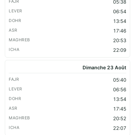
05:38
06:54
13:54
17:46
20:53
22:09
Dimanche 23 Août
05:40
06:56
13:54
17:45
20:52
22:07