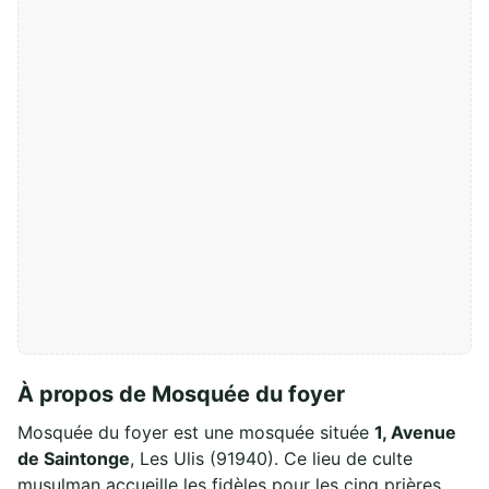
À propos de Mosquée du foyer
Mosquée du foyer est une mosquée située
1, Avenue
de Saintonge
, Les Ulis (91940). Ce lieu de culte
musulman accueille les fidèles pour les cinq prières