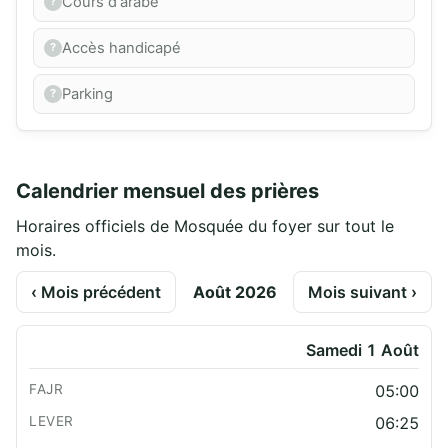
Cours d'arabe
Accès handicapé
Parking
Calendrier mensuel des prières
Horaires officiels de Mosquée du foyer sur tout le
mois.
‹ Mois précédent
Août 2026
Mois suivant ›
Samedi 1 Août
05:00
06:25