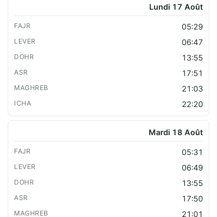
Lundi 17 Août
05:29
06:47
13:55
17:51
21:03
22:20
Mardi 18 Août
05:31
06:49
13:55
17:50
21:01