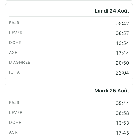
Lundi 24 Août
05:42
06:57
13:54
17:44
20:50
22:04
Mardi 25 Août
05:44
06:58
13:53
17:43