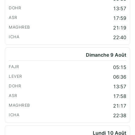
13:57
17:59
21:19
22:40
Dimanche 9 Août
05:15
06:36
13:57
17:58
21:17
22:38
Lundi 10 Août