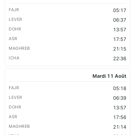
05:17
06:37
13:57
17:57
21:15
22:36
Mardi 11 Août
05:18
06:39
13:57
17:56
21:14