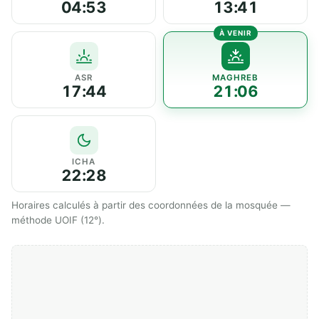
04:53
13:41
ASR
MAGHREB
17:44
21:06
ICHA
22:28
Horaires calculés à partir des coordonnées de la mosquée —
méthode UOIF (12°).