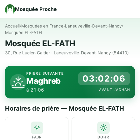
Mosquée Proche
Accueil
›
Mosquées en France
›
Laneuveville-Devant-Nancy
›
Mosquée EL-FATH
Mosquée EL-FATH
30, Rue Lucien Galtier · Laneuveville-Devant-Nancy (54410)
PRIÈRE SUIVANTE
03:02:06
Maghreb
à 21:06
AVANT L'ADHAN
Horaires de prière — Mosquée EL-FATH
FAJR
DOHR