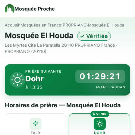
Mosquée Proche
Accueil
›
Mosquées en France
›
PROPRIANO
›
Mosquée El Houda
Mosquée El Houda
✓ Vérifiée
Les Myrtes Cite La Paratella 20110 PROPRIANO France ·
PROPRIANO (20110)
PRIÈRE SUIVANTE
01:29:21
Dohr
à 13:35
AVANT L'ADHAN
Horaires de prière — Mosquée El Houda
FAJR
DOHR