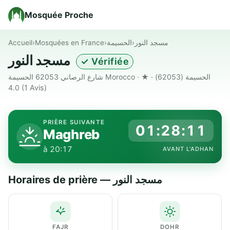
Mosquée Proche
Accueil
›
Mosquées en France
›
الحسيمة
›
مسجد النور
مسجد النور
✓ Vérifiée
شارع الرصاني 62053 الحسيمة Morocco · الحسيمة (62053) · ★
4.0
(1 Avis)
PRIÈRE SUIVANTE
01:28:10
Maghreb
à 20:17
AVANT L'ADHAN
Horaires de prière — مسجد النور
FAJR
DOHR