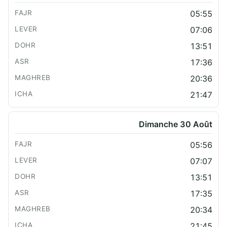
05:55
07:06
13:51
17:36
20:36
21:47
Dimanche 30 Août
05:56
07:07
13:51
17:35
20:34
21:45