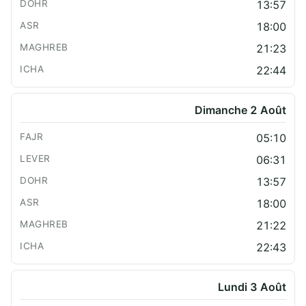
13:57
18:00
21:23
22:44
Dimanche 2 Août
05:10
06:31
13:57
18:00
21:22
22:43
Lundi 3 Août