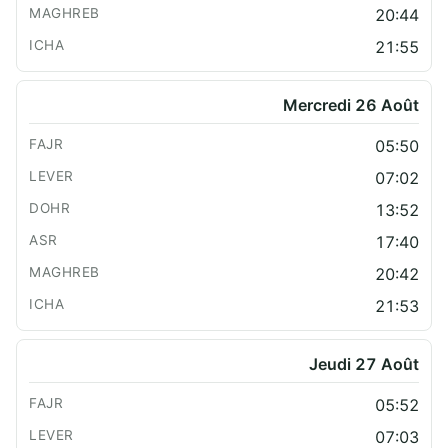
20:44
21:55
Mercredi 26 Août
05:50
07:02
13:52
17:40
20:42
21:53
Jeudi 27 Août
05:52
07:03