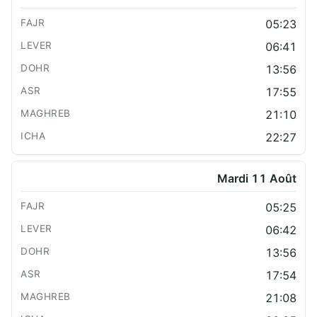
05:23
06:41
13:56
17:55
21:10
22:27
Mardi 11 Août
05:25
06:42
13:56
17:54
21:08