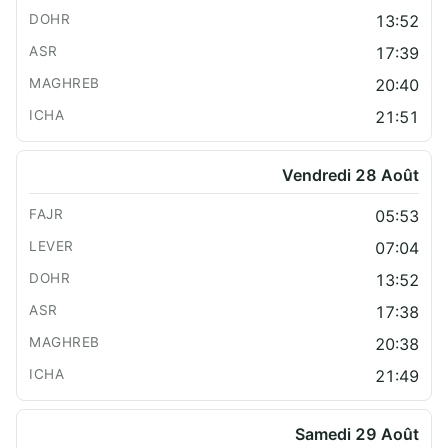
13:52
17:39
20:40
21:51
Vendredi 28 Août
05:53
07:04
13:52
17:38
20:38
21:49
Samedi 29 Août