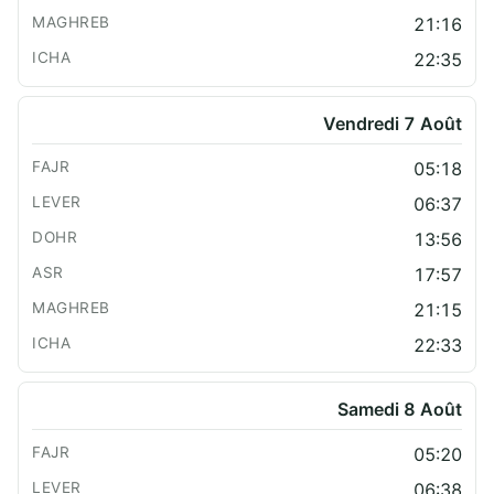
21:16
22:35
Vendredi 7 Août
05:18
06:37
13:56
17:57
21:15
22:33
Samedi 8 Août
05:20
06:38