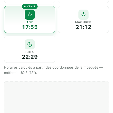
ASR
MAGHREB
17:55
21:12
ICHA
22:29
Horaires calculés à partir des coordonnées de la mosquée —
méthode UOIF (12°).