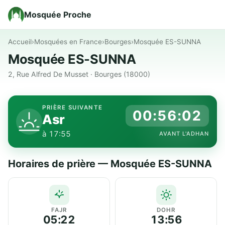
Mosquée Proche
Accueil
›
Mosquées en France
›
Bourges
›
Mosquée ES-SUNNA
Mosquée ES-SUNNA
2, Rue Alfred De Musset · Bourges (18000)
PRIÈRE SUIVANTE
00:56:02
Asr
à 17:55
AVANT L'ADHAN
Horaires de prière — Mosquée ES-SUNNA
FAJR
DOHR
05:22
13:56