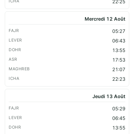
22:25
Mercredi 12 Août
05:27
06:43
13:55
17:53
21:07
22:23
Jeudi 13 Août
05:29
06:45
13:55