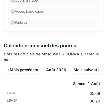
Cours d'arabe
Accès handicapé
Parking
Calendrier mensuel des prières
Horaires officiels de Mosquée ES-SUNNA sur tout le
mois.
‹ Mois précédent
Août 2026
Mois suivant ›
Samedi 1 Août
05:08
06:29