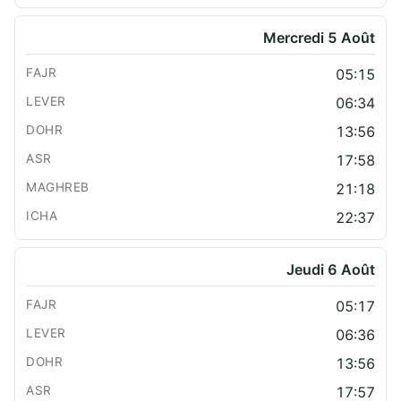
Mercredi 5 Août
05:15
06:34
13:56
17:58
21:18
22:37
Jeudi 6 Août
05:17
06:36
13:56
17:57