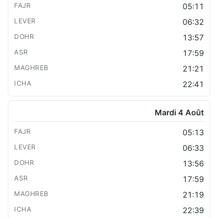
05:11
06:32
13:57
17:59
21:21
22:41
Mardi 4 Août
05:13
06:33
13:56
17:59
21:19
22:39