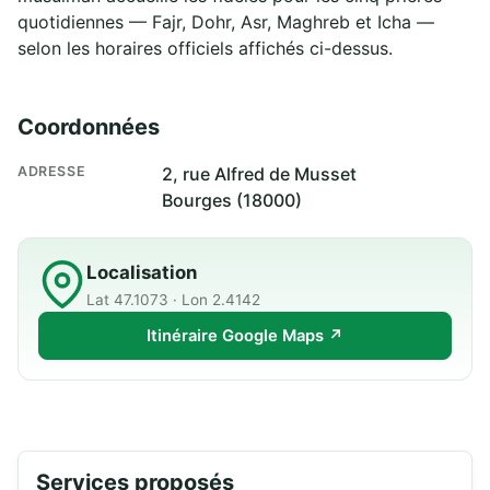
quotidiennes — Fajr, Dohr, Asr, Maghreb et Icha —
selon les horaires officiels affichés ci-dessus.
Coordonnées
ADRESSE
2, rue Alfred de Musset
Bourges (18000)
Localisation
Lat 47.1073 · Lon 2.4142
Itinéraire Google Maps ↗
Services proposés