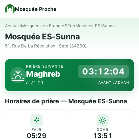
Mosquée Proche
Accueil
›
Mosquées en France
›
Sète
›
Mosquée ES-Sunna
Mosquée ES-Sunna
51, Rue De La Révolution · Sète (34200)
PRIÈRE SUIVANTE
03:12:04
Maghreb
à 21:01
AVANT L'ADHAN
Horaires de prière — Mosquée ES-Sunna
FAJR
DOHR
05:29
13:51