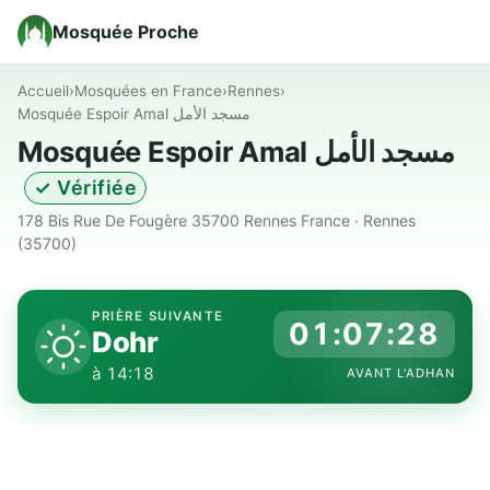
Mosquée Proche
Accueil
›
Mosquées en France
›
Rennes
›
Mosquée Espoir Amal مسجد الأمل
Mosquée Espoir Amal مسجد الأمل
✓ Vérifiée
178 Bis Rue De Fougère 35700 Rennes France · Rennes
(35700)
PRIÈRE SUIVANTE
01:07:27
Dohr
à 14:18
AVANT L'ADHAN