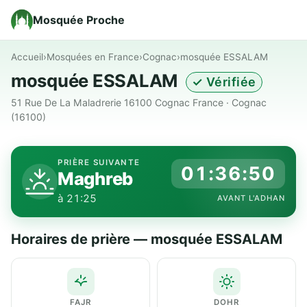
Mosquée Proche
Accueil
›
Mosquées en France
›
Cognac
›
mosquée ESSALAM
mosquée ESSALAM
✓ Vérifiée
51 Rue De La Maladrerie 16100 Cognac France · Cognac
(16100)
PRIÈRE SUIVANTE
01:36:49
Maghreb
à 21:25
AVANT L'ADHAN
Horaires de prière — mosquée ESSALAM
FAJR
DOHR