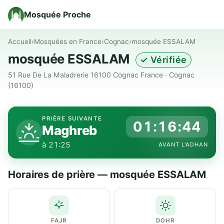
Mosquée Proche
Accueil
›
Mosquées en France
›
Cognac
›
mosquée ESSALAM
mosquée ESSALAM
✓ Vérifiée
51 Rue De La Maladrerie 16100 Cognac France · Cognac
(16100)
PRIÈRE SUIVANTE
01:16:44
Maghreb
à 21:25
AVANT L'ADHAN
Horaires de prière — mosquée ESSALAM
FAJR
DOHR