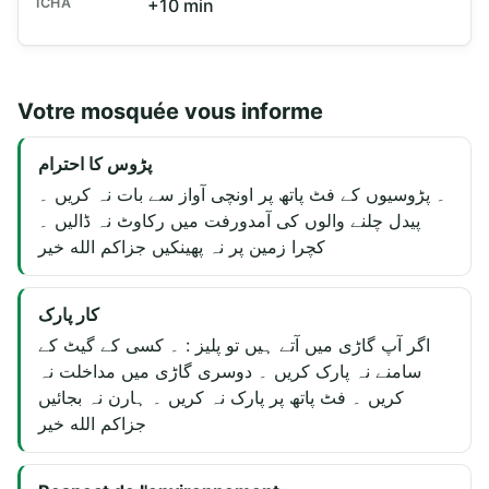
ICHA
+10 min
Votre mosquée vous informe
پڑوس کا احترام
۔ پڑوسیوں کے فٹ پاتھ پر اونچی آواز سے بات نہ کریں ۔
پیدل چلنے والوں کی آمدورفت میں رکاوٹ نہ ڈالیں ۔
کچرا زمین پر نہ پھینکیں جزاكم الله خير
کار پارک
اگر آپ گاڑی میں آتے ہیں تو پلیز : ۔ کسی کے گیٹ کے
سامنے نہ پارک کریں ۔ دوسری گاڑی میں مداخلت نہ
کریں ۔ فٹ پاتھ پر پارک نہ کریں ۔ ہارن نہ بجائیں
جزاكم الله خير