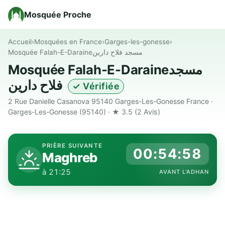
Mosquée Proche
Accueil
›
Mosquées en France
›
Garges-les-gonesse
›
Mosquée Falah-E-Daraineمسجد فلاح دارین
Mosquée Falah-E-Daraineمسجد
فلاح دارین
✓ Vérifiée
2 Rue Danielle Casanova 95140 Garges-Les-Gonesse France ·
Garges-Les-Gonesse (95140) · ★ 3.5
(2 Avis)
PRIÈRE SUIVANTE
00:54:57
Maghreb
à 21:25
AVANT L'ADHAN