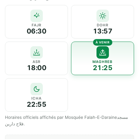
FAJR
DOHR
06:30
13:57
ASR
MAGHREB
18:00
21:25
ICHA
22:55
Horaires officiels affichés par Mosquée Falah-E-Daraineمسجد
فلاح دارین.