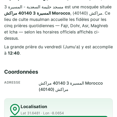
مسجد حليمة السعدية - المسيرة 3 est une mosquée située
, مراكش (40140). Ce
المسيرة 3 40140 مراكش Morocco
lieu de culte musulman accueille les fidèles pour les
cinq prières quotidiennes — Fajr, Dohr, Asr, Maghreb
et Icha — selon les horaires officiels affichés ci-
dessus.
La grande prière du vendredi (Jumu'a) y est accomplie
à
12:40
.
Coordonnées
ADRESSE
المسيرة 3 40140 مراكش Morocco
مراكش (40140)
Localisation
Lat 31.6481 · Lon -8.0654