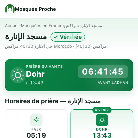
Mosquée Proche
Accueil
›
Mosquées en France
›
مراكش
›
مسجد الإنارة
مسجد الإنارة
✓ Vérifiée
حي الانارة 40130 مراكش Morocco · مراكش (40130)
PRIÈRE SUIVANTE
06:41:45
Dohr
à 13:43
AVANT L'ADHAN
Horaires de prière — مسجد الإنارة
FAJR
DOHR
05:19
13:43