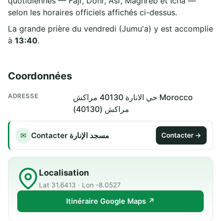
quotidiennes — Fajr, Dohr, Asr, Maghreb et Icha —
selon les horaires officiels affichés ci-dessus.
La grande prière du vendredi (Jumu'a) y est accomplie
à
13:40
.
Coordonnées
ADRESSE
حي الانارة 40130 مراكش Morocco
مراكش (40130)
Contacter مسجد الإنارة
✉
Contacter →
Localisation
Lat 31.6413 · Lon -8.0527
Itinéraire Google Maps ↗