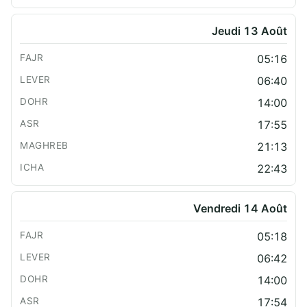
Jeudi 13 Août
05:16
06:40
14:00
17:55
21:13
22:43
Vendredi 14 Août
05:18
06:42
14:00
17:54