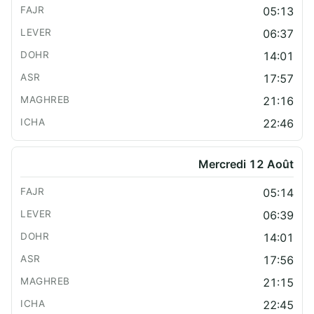
05:13
06:37
14:01
17:57
21:16
22:46
Mercredi 12 Août
05:14
06:39
14:01
17:56
21:15
22:45