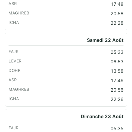
17:48
20:58
22:28
Samedi 22 Août
05:33
06:53
13:58
17:46
20:56
22:26
Dimanche 23 Août
05:35