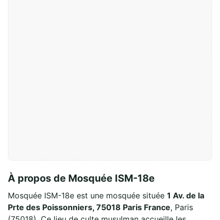
À propos de Mosquée ISM-18e
Mosquée ISM-18e est une mosquée située
1 Av. de la
Prte des Poissonniers, 75018 Paris France
, Paris
(75018). Ce lieu de culte musulman accueille les