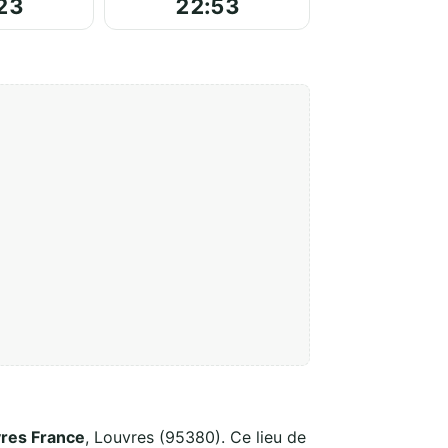
23
22:53
res France
, Louvres (95380). Ce lieu de