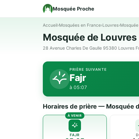
Mosquée Proche
Accueil
›
Mosquées en France
›
Louvres
›
Mosquée 
Mosquée de Louvres 
28 Avenue Charles De Gaulle 95380 Louvres F
PRIÈRE SUIVANTE
Fajr
à 05:07
Horaires de prière — Mosquée d
FAJR
D