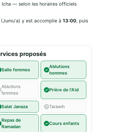
Icha — selon les horaires officiels
i (Jumu'a) y est accomplie à
13:00
, puis
rvices proposés
Ablutions
Salle femmes
hommes
Ablutions
Prière de l'Aïd
femmes
Salat Janaza
Tarawih
Repas de
Cours enfants
Ramadan