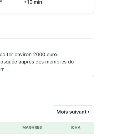
HA
+10 min
colter environ 2000 euro.
e mosquée auprès des membres du
om
Mois suivant ›
MAGHREB
ICHA