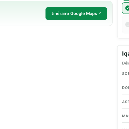
Itinéraire Google Maps ↗
I
Dél
SO
DO
AS
MA