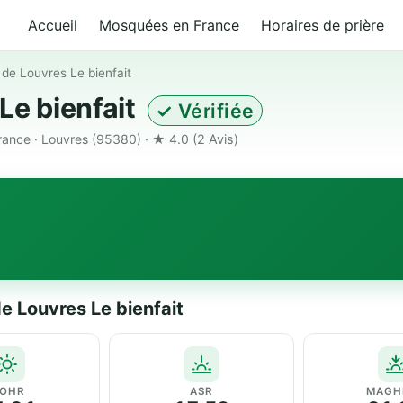
Accueil
Mosquées en France
Horaires de prière
de Louvres Le bienfait
Le bienfait
✓ Vérifiée
rance · Louvres (95380) · ★ 4.0
(2 Avis)
e Louvres Le bienfait
OHR
ASR
MAGH