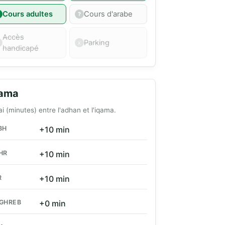
Cours adultes
Cours d'arabe
Accès
Parking
handicapé
qama
ai (minutes) entre l'adhan et l'iqama.
BH
+10 min
HR
+10 min
R
+10 min
GHREB
+0 min