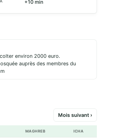
HA
+10 min
colter environ 2000 euro.
e mosquée auprès des membres du
om
Mois suivant ›
MAGHREB
ICHA