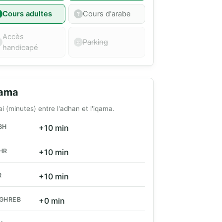
Cours adultes
Cours d'arabe
Accès
Parking
handicapé
qama
ai (minutes) entre l'adhan et l'iqama.
BH
+10 min
HR
+10 min
R
+10 min
GHREB
+0 min