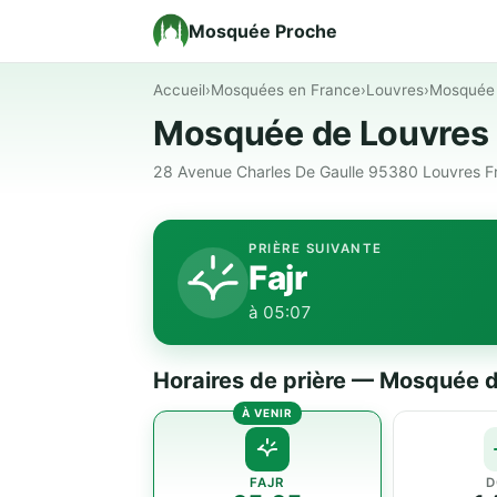
Mosquée Proche
Accueil
›
Mosquées en France
›
Louvres
›
Mosquée 
Mosquée de Louvres 
28 Avenue Charles De Gaulle 95380 Louvres F
PRIÈRE SUIVANTE
Fajr
à 05:07
Horaires de prière — Mosquée d
FAJR
D