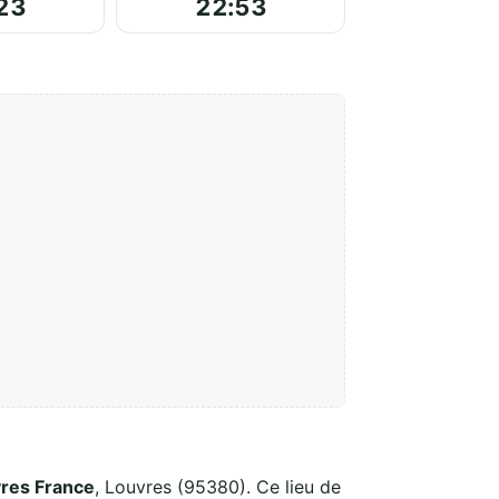
23
22:53
res France
, Louvres (95380). Ce lieu de