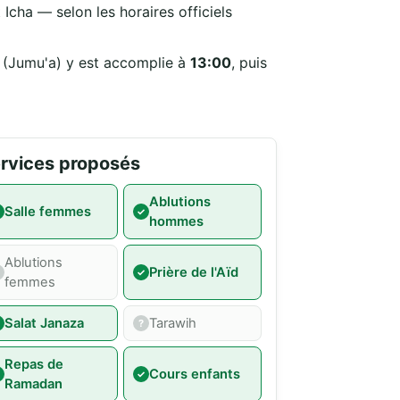
Icha — selon les horaires officiels
i (Jumu'a) y est accomplie à
13:00
, puis
rvices proposés
Ablutions
Salle femmes
hommes
Ablutions
Prière de l'Aïd
femmes
Salat Janaza
Tarawih
Repas de
Cours enfants
Ramadan