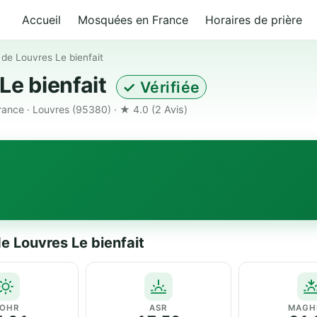
Accueil
Mosquées en France
Horaires de prière
de Louvres Le bienfait
Le bienfait
✓ Vérifiée
rance · Louvres (95380) · ★ 4.0
(2 Avis)
e Louvres Le bienfait
OHR
ASR
MAGH