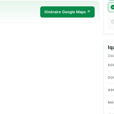
Itinéraire Google Maps ↗
I
Dél
SO
DO
AS
MA