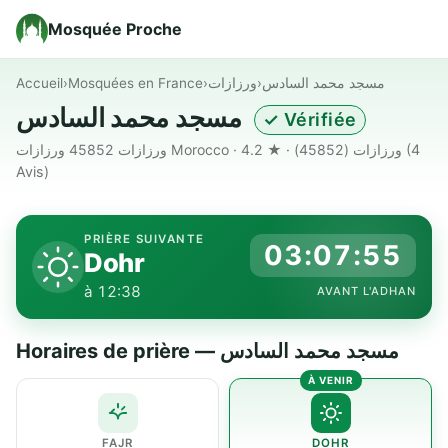
Mosquée Proche
Accueil
›
Mosquées en France
›
ورزازات
›
مسجد محمد السادس
مسجد محمد السادس
✓ Vérifiée
ورزازات 45852 ورزازات Morocco · ورزازات (45852) · ★ 4.2
(4
Avis)
PRIÈRE SUIVANTE
03:07:54
Dohr
à 12:38
AVANT L'ADHAN
Horaires de prière — مسجد محمد السادس
FAJR
DOHR