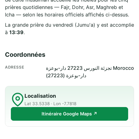
prières quotidiennes — Fajr, Dohr, Asr, Maghreb et
Icha — selon les horaires officiels affichés ci-dessus.
La grande prière du vendredi (Jumu'a) y est accomplie
à
13:39
.
Coordonnées
ADRESSE
تجزئة النورس 27223 دار-بوعزة Morocco
دار-بوعزة (27223)
Localisation
Lat 33.5338 · Lon -7.7818
Itinéraire Google Maps ↗