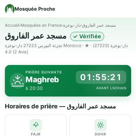
Mosquée Proche
Accueil
›
Mosquées en France
›
دار-بوعزة
›
مسجد عمر الفاروق
مسجد عمر الفاروق
✓ Vérifiée
تجزئة النورس 27223 دار-بوعزة Morocco · دار-بوعزة (27223) · ★
4.0
(2 Avis)
PRIÈRE SUIVANTE
01:55:20
Maghreb
à 20:30
AVANT L'ADHAN
Horaires de prière — مسجد عمر الفاروق
FAJR
DOHR