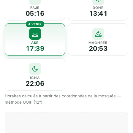
FAJR
DOHR
05:16
13:41
ASR
MAGHREB
17:39
20:53
ICHA
22:06
Horaires calculés à partir des coordonnées de la mosquée —
méthode UOIF (12°).