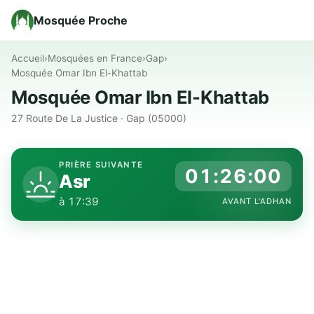
Mosquée Proche
Accueil
›
Mosquées en France
›
Gap
›
Mosquée Omar Ibn El-Khattab
Mosquée Omar Ibn El-Khattab
27 Route De La Justice · Gap (05000)
PRIÈRE SUIVANTE
01:25:59
Asr
à 17:39
AVANT L'ADHAN