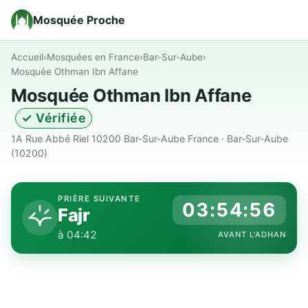
Mosquée Proche
Accueil
›
Mosquées en France
›
Bar-Sur-Aube
›
Mosquée Othman Ibn Affane
Mosquée Othman Ibn Affane
✓ Vérifiée
1A Rue Abbé Riel 10200 Bar-Sur-Aube France · Bar-Sur-Aube
(10200)
PRIÈRE SUIVANTE
03:54:55
Fajr
à 04:42
AVANT L'ADHAN