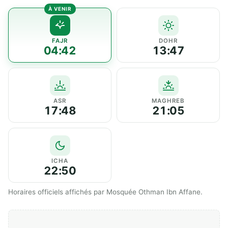
FAJR
DOHR
04:42
13:47
ASR
MAGHREB
17:48
21:05
ICHA
22:50
Horaires officiels affichés par Mosquée Othman Ibn Affane.