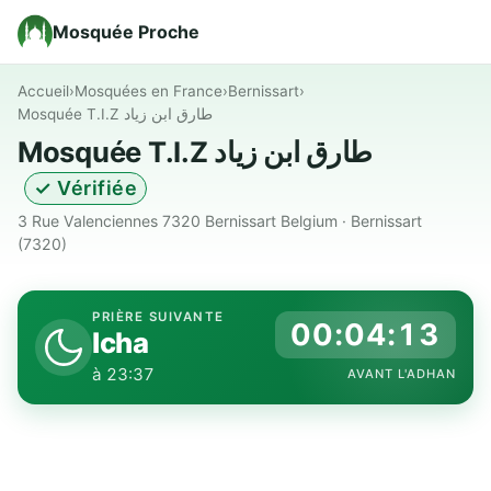
Mosquée Proche
Accueil
›
Mosquées en France
›
Bernissart
›
Mosquée T.I.Z طارق ابن زياد
Mosquée T.I.Z طارق ابن زياد
✓ Vérifiée
3 Rue Valenciennes 7320 Bernissart Belgium · Bernissart
(7320)
PRIÈRE SUIVANTE
00:04:12
Icha
à 23:37
AVANT L'ADHAN