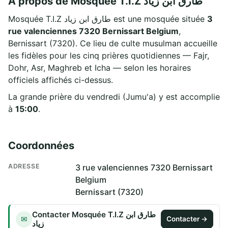
À propos de Mosquée T.I.Z طارق ابن زياد
Mosquée T.I.Z طارق ابن زياد est une mosquée située
3
rue valenciennes 7320 Bernissart Belgium
,
Bernissart (7320). Ce lieu de culte musulman accueille
les fidèles pour les cinq prières quotidiennes — Fajr,
Dohr, Asr, Maghreb et Icha — selon les horaires
officiels affichés ci-dessus.
La grande prière du vendredi (Jumu'a) y est accomplie
à
15:00
.
Coordonnées
ADRESSE
3 rue valenciennes 7320 Bernissart
Belgium
Bernissart (7320)
Contacter Mosquée T.I.Z طارق ابن
✉
Contacter →
زياد