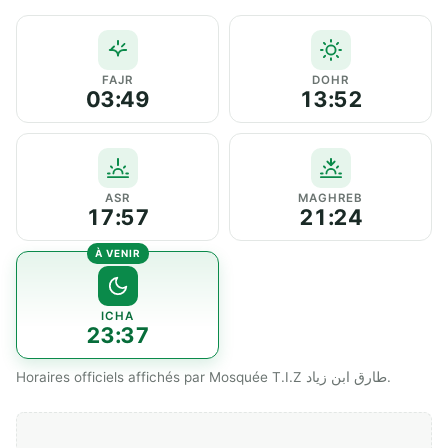
FAJR
DOHR
03:49
13:52
ASR
MAGHREB
17:57
21:24
ICHA
23:37
Horaires officiels affichés par Mosquée T.I.Z طارق ابن زياد.