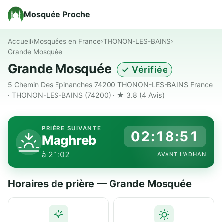
Mosquée Proche
Accueil
›
Mosquées en France
›
THONON-LES-BAINS
›
Grande Mosquée
Grande Mosquée
✓ Vérifiée
5 Chemin Des Epinanches 74200 THONON-LES-BAINS France
· THONON-LES-BAINS (74200) · ★ 3.8
(4 Avis)
PRIÈRE SUIVANTE
02:18:50
Maghreb
à 21:02
AVANT L'ADHAN
Horaires de prière — Grande Mosquée