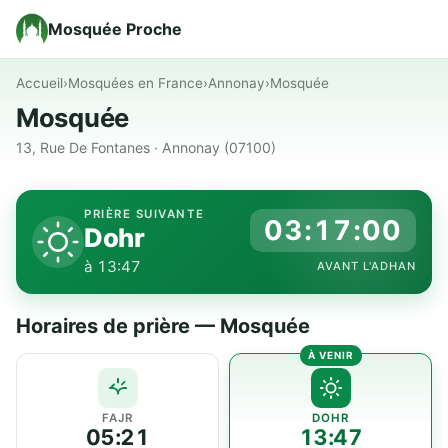
Mosquée Proche
Accueil
›
Mosquées en France
›
Annonay
›
Mosquée
Mosquée
13, Rue De Fontanes · Annonay (07100)
PRIÈRE SUIVANTE
03:17:00
Dohr
à 13:47
AVANT L'ADHAN
Horaires de prière — Mosquée
FAJR
DOHR
05:21
13:47