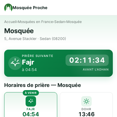
Mosquée Proche
Accueil
›
Mosquées en France
›
Sedan
›
Mosquée
Mosquée
5, Avenue Stackler · Sedan (08200)
PRIÈRE SUIVANTE
02:11:34
Fajr
à 04:54
AVANT L'ADHAN
Horaires de prière — Mosquée
FAJR
DOHR
04:54
13:46