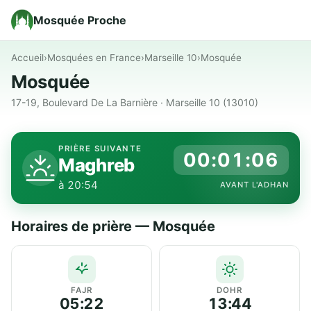
Mosquée Proche
Accueil
›
Mosquées en France
›
Marseille 10
›
Mosquée
Mosquée
17-19, Boulevard De La Barnière · Marseille 10 (13010)
PRIÈRE SUIVANTE
00:01:05
Maghreb
à 20:54
AVANT L'ADHAN
Horaires de prière — Mosquée
FAJR
DOHR
05:22
13:44