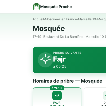
Mosquée Proche
Accueil
›
Mosquées en France
›
Marseille 10
›
Mosq
Mosquée
17-19, Boulevard De La Barnière · Marseille 10 
PRIÈRE SUIVANTE
Fajr
à 05:25
Horaires de prière — Mosquée
FAJR
D