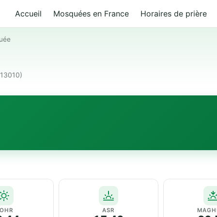
Accueil
Mosquées en France
Horaires de prière
uée
(13010)
OHR
ASR
MAGH