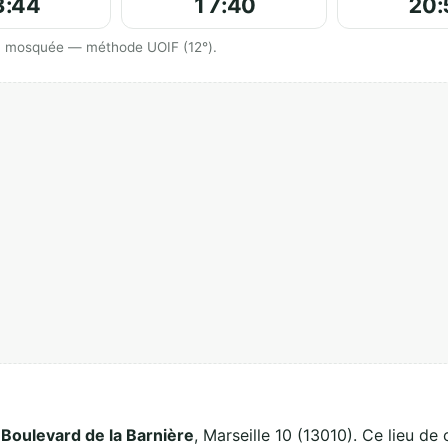
3:44
17:40
20:
 la mosquée — méthode UOIF (12°).
 Boulevard de la Barnière
, Marseille 10 (13010). Ce lieu de