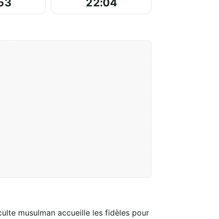
53
22:04
 culte musulman accueille les fidèles pour