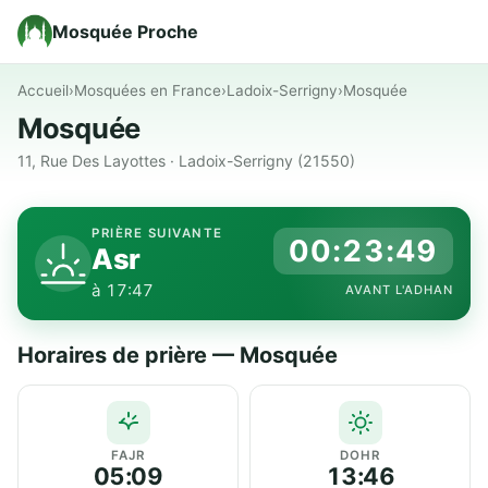
Mosquée Proche
Accueil
›
Mosquées en France
›
Ladoix-Serrigny
›
Mosquée
Mosquée
11, Rue Des Layottes · Ladoix-Serrigny (21550)
PRIÈRE SUIVANTE
00:23:49
Asr
à 17:47
AVANT L'ADHAN
Horaires de prière — Mosquée
FAJR
DOHR
05:09
13:46