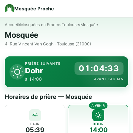
Mosquée Proche
Accueil
›
Mosquées en France
›
Toulouse
›
Mosquée
Mosquée
4, Rue Vincent Van Gogh · Toulouse (31000)
PRIÈRE SUIVANTE
01:04:32
Dohr
à 14:00
AVANT L'ADHAN
Horaires de prière — Mosquée
FAJR
DOHR
05:39
14:00