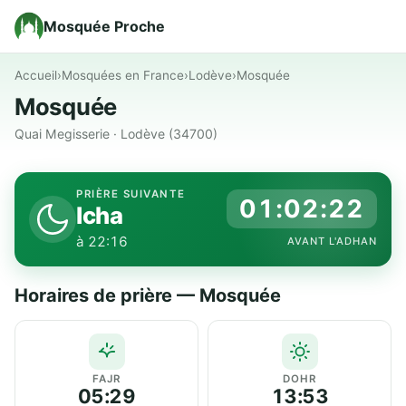
Mosquée Proche
Accueil
›
Mosquées en France
›
Lodève
›
Mosquée
Mosquée
Quai Megisserie · Lodève (34700)
PRIÈRE SUIVANTE
01:02:22
Icha
à 22:16
AVANT L'ADHAN
Horaires de prière — Mosquée
FAJR
DOHR
05:29
13:53