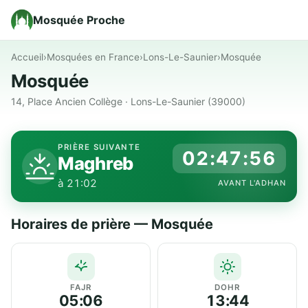
Mosquée Proche
Accueil
›
Mosquées en France
›
Lons-Le-Saunier
›
Mosquée
Mosquée
14, Place Ancien Collège · Lons-Le-Saunier (39000)
PRIÈRE SUIVANTE
02:47:56
Maghreb
à 21:02
AVANT L'ADHAN
Horaires de prière — Mosquée
FAJR
DOHR
05:06
13:44