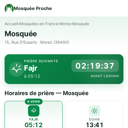
Mosquée Proche
Accueil
›
Mosquées en France
›
Morez
›
Mosquée
Mosquée
15, Rue D'Essarts · Morez (39400)
PRIÈRE SUIVANTE
02:19:37
Fajr
à 05:12
AVANT L'ADHAN
Horaires de prière — Mosquée
FAJR
DOHR
05:12
13:41