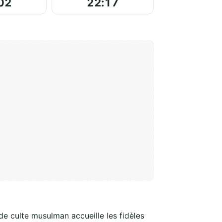
02
22:17
 de culte musulman accueille les fidèles