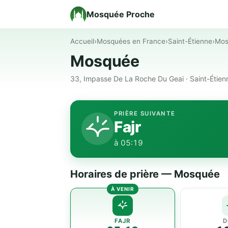
Mosquée Proche
Accueil
›
Mosquées en France
›
Saint-Étienne
›
Mos
Mosquée
33, Impasse De La Roche Du Geai · Saint-Étie
PRIÈRE SUIVANTE
Fajr
à 05:19
Horaires de prière — Mosquée
FAJR
D