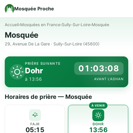
Mosquée Proche
Accueil
›
Mosquées en France
›
Sully-Sur-Loire
›
Mosquée
Mosquée
29, Avenue De La Gare · Sully-Sur-Loire (45600)
PRIÈRE SUIVANTE
01:03:08
Dohr
à 13:56
AVANT L'ADHAN
Horaires de prière — Mosquée
FAJR
DOHR
05:15
13:56