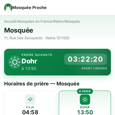
Mosquée Proche
Accueil
›
Mosquées en France
›
Reims
›
Mosquée
Mosquée
11, Rue Des Savoyards · Reims (51100)
PRIÈRE SUIVANTE
03:22:20
Dohr
à 13:50
AVANT L'ADHAN
Horaires de prière — Mosquée
FAJR
DOHR
04:58
13:50