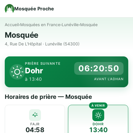
Mosquée Proche
Accueil
›
Mosquées en France
›
Lunéville
›
Mosquée
Mosquée
4, Rue De L'Hôpital · Lunéville (54300)
PRIÈRE SUIVANTE
06:20:50
Dohr
à 13:40
AVANT L'ADHAN
Horaires de prière — Mosquée
FAJR
DOHR
04:58
13:40