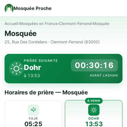
Mosquée Proche
Accueil
›
Mosquées en France
›
Clermont-Ferrand
›
Mosquée
Mosquée
25, Rue Des Cordeliers · Clermont-Ferrand (63000)
PRIÈRE SUIVANTE
00:30:16
Dohr
à 13:53
AVANT L'ADHAN
Horaires de prière — Mosquée
FAJR
DOHR
05:25
13:53