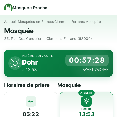
Mosquée Proche
Accueil
›
Mosquées en France
›
Clermont-Ferrand
›
Mosquée
Mosquée
25, Rue Des Cordeliers · Clermont-Ferrand (63000)
PRIÈRE SUIVANTE
00:57:28
Dohr
à 13:53
AVANT L'ADHAN
Horaires de prière — Mosquée
FAJR
DOHR
05:22
13:53