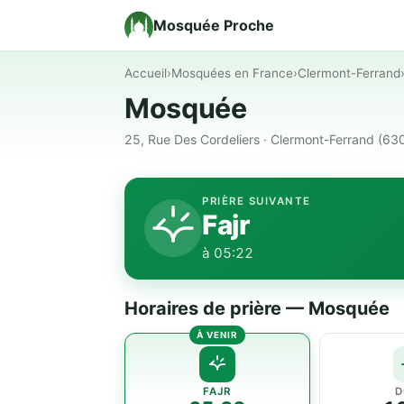
Mosquée Proche
Accueil
›
Mosquées en France
›
Clermont-Ferrand
Mosquée
25, Rue Des Cordeliers · Clermont-Ferrand (63
PRIÈRE SUIVANTE
Fajr
à 05:22
Horaires de prière — Mosquée
FAJR
D