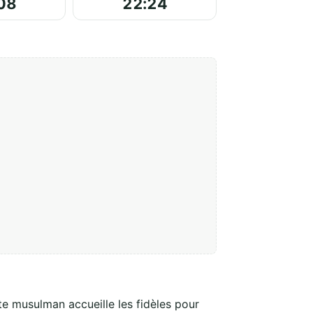
08
22:24
te musulman accueille les fidèles pour