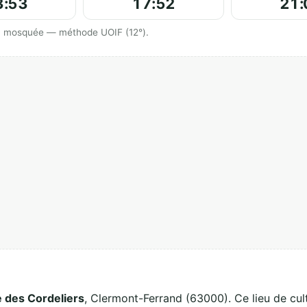
3:53
17:52
21:
 la mosquée — méthode UOIF (12°).
e des Cordeliers
, Clermont-Ferrand (63000). Ce lieu de cul