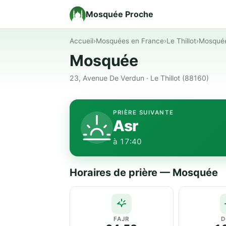
Mosquée Proche
Accueil
›
Mosquées en France
›
Le Thillot
›
Mosqué
Mosquée
23, Avenue De Verdun · Le Thillot (88160)
PRIÈRE SUIVANTE
Asr
à 17:40
Horaires de prière — Mosquée
FAJR
D