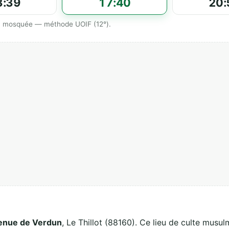
3:39
17:40
20:
 la mosquée — méthode UOIF (12°).
enue de Verdun
, Le Thillot (88160). Ce lieu de culte musul